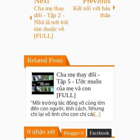
Next
Previous
Cha mẹ thay
Kết nối với bản
đổi - Tập 2 -
thân
Nhà là nơi trái
tim thuộc về
[FULL]
Related Posts
Cha mẹ thay đổi -
Tập 5 - Ước muốn
của mẹ và con
[FULL]
"Môi trường tác động vô cùng lớn
đến con người, tính cách. Nhưng
chị lại vô tình cho con chị cái
[...]
0
nhận xét
Blogger
0
Facebook