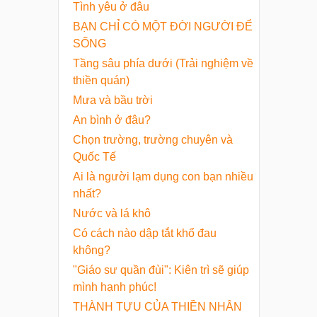
Tình yêu ở đâu
BẠN CHỈ CÓ MỘT ĐỜI NGƯỜI ĐỂ
SỐNG
Tầng sâu phía dưới (Trải nghiệm về
thiền quán)
Mưa và bầu trời
An bình ở đâu?
Chọn trường, trường chuyên và
Quốc Tế
Ai là người lạm dụng con bạn nhiều
nhất?
Nước và lá khô
Có cách nào dập tắt khổ đau
không?
"Giáo sư quần đùi": Kiên trì sẽ giúp
mình hạnh phúc!
THÀNH TỰU CỦA THIỀN NHÂN