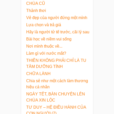
CHÙA CŨ
Thảnh thơi
​Vẻ đẹp của người đứng một mình
Lựa chọn và trả giá
Hãy là người tử tế trước, cãi lý sau
Bài học về niềm vui sống
Nơi mình thuộc về...
Làm gì với nước mắt?
THIỀN KHÔNG PHẢI CHỈ LÀ TU
TÂM DƯỠNG TÍNH
CHỮA LÀNH
Chia sẻ như một cách làm thương
hiệu cá nhân
NGÀY TẾT, BÀN CHUYỆN LÊN
CHÙA XIN LỘC
TƯ DUY – HỆ ĐIỀU HÀNH CỦA
CON NGƯỜI (7)