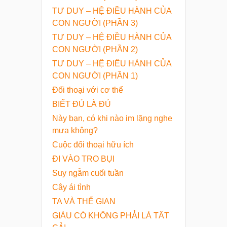
TƯ DUY – HỆ ĐIỀU HÀNH CỦA
CON NGƯỜI (PHẦN 3)
TƯ DUY – HỆ ĐIỀU HÀNH CỦA
CON NGƯỜI (PHẦN 2)
TƯ DUY – HỆ ĐIỀU HÀNH CỦA
CON NGƯỜI (PHẦN 1)
Đối thoại với cơ thể
BIẾT ĐỦ LÀ ĐỦ
Này bạn, có khi nào im lặng nghe
mưa không?
Cuộc đối thoại hữu ích
ĐI VÀO TRO BỤI
Suy ngẫm cuối tuần
Cây ái tình
TA VÀ THẾ GIAN
GIÀU CÓ KHÔNG PHẢI LÀ TẤT