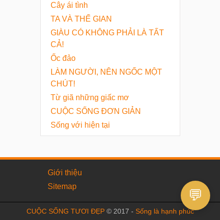
Cây ái tình
TA VÀ THẾ GIAN
GIÀU CÓ KHÔNG PHẢI LÀ TẤT
CẢ!
Ốc đảo
LÀM NGƯỜI, NÊN NGỐC MỘT
CHÚT!
Từ giã những giấc mơ
CUỘC SỐNG ĐƠN GIẢN
Sống với hiện tại
Giới thiệu
Sitemap
💬
CUỘC SỐNG TƯƠI ĐẸP
© 2017 -
Sống là hạnh phúc