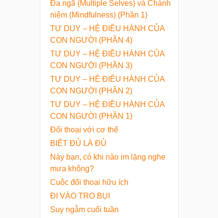
Đa ngã (Multiple Selves) và Chánh
niệm (Mindfulness) (Phần 1)
TƯ DUY – HỆ ĐIỀU HÀNH CỦA
CON NGƯỜI (PHẦN 4)
TƯ DUY – HỆ ĐIỀU HÀNH CỦA
CON NGƯỜI (PHẦN 3)
TƯ DUY – HỆ ĐIỀU HÀNH CỦA
CON NGƯỜI (PHẦN 2)
TƯ DUY – HỆ ĐIỀU HÀNH CỦA
CON NGƯỜI (PHẦN 1)
Đối thoại với cơ thể
BIẾT ĐỦ LÀ ĐỦ
Này bạn, có khi nào im lặng nghe
mưa không?
Cuộc đối thoại hữu ích
ĐI VÀO TRO BỤI
Suy ngẫm cuối tuần