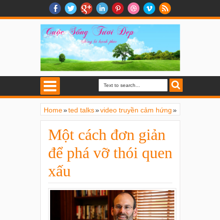
Home
»
ted talks
»
video truyền cảm hứng
»
Một cách đơn giản để phá vỡ thói quen
xấu
Một cách đơn giản
để phá vỡ thói quen
xấu