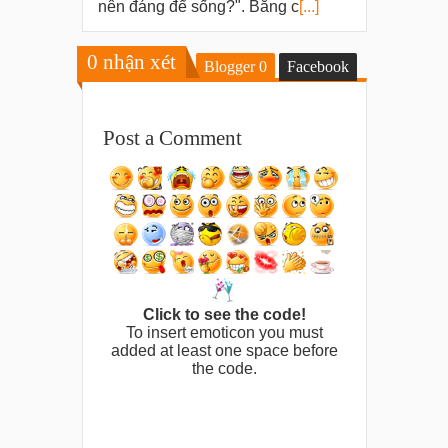
nên đáng để sống?". Bằng c
[...]
0
nhận xét
Blogger
0
Facebook
Post a Comment
Click to see the code!
To insert emoticon you must
added at least one space before
the code.