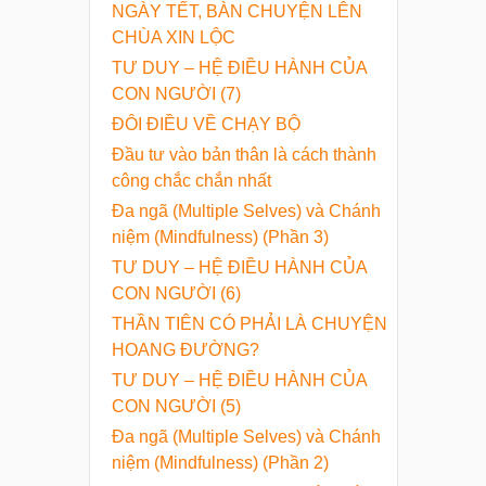
NGÀY TẾT, BÀN CHUYỆN LÊN
CHÙA XIN LỘC
TƯ DUY – HỆ ĐIỀU HÀNH CỦA
CON NGƯỜI (7)
ĐÔI ĐIỀU VỀ CHẠY BỘ
Đầu tư vào bản thân là cách thành
công chắc chắn nhất
Đa ngã (Multiple Selves) và Chánh
niệm (Mindfulness) (Phần 3)
TƯ DUY – HỆ ĐIỀU HÀNH CỦA
CON NGƯỜI (6)
THẦN TIÊN CÓ PHẢI LÀ CHUYỆN
HOANG ĐƯỜNG?
TƯ DUY – HỆ ĐIỀU HÀNH CỦA
CON NGƯỜI (5)
Đa ngã (Multiple Selves) và Chánh
niệm (Mindfulness) (Phần 2)