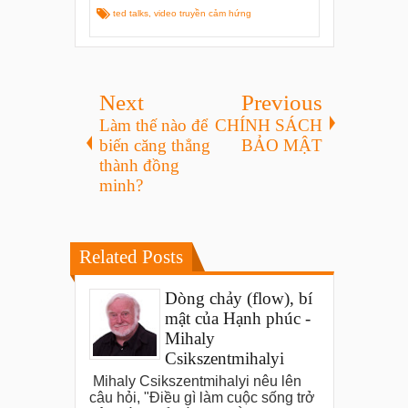
ted talks
,
video truyền cảm hứng
Next
Previous
Làm thế nào để
CHÍNH SÁCH
biến căng thẳng
BẢO MẬT
thành đồng
minh?
Related Posts
Dòng chảy (flow), bí
mật của Hạnh phúc -
Mihaly
Csikszentmihalyi
Mihaly Csikszentmihalyi nêu lên
câu hỏi, "Điều gì làm cuộc sống trở