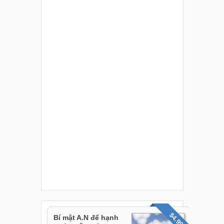
$4.99
Bí mật A.N để hạnh