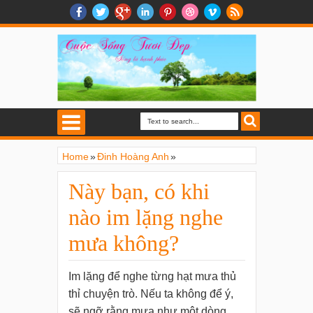
Home
»
Đinh Hoàng Anh
»
Hiểu về cuộc sống
»
Này bạn, có khi nào im lặng nghe mưa
Này bạn, có khi
không?
nào im lặng nghe
mưa không?
Im lặng để nghe từng hạt mưa thủ
thỉ chuyện trò. Nếu ta không để ý,
sẽ ngỡ rằng mưa như một dòng