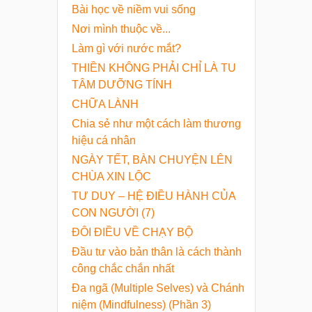
Bài học về niềm vui sống
Nơi mình thuộc về...
Làm gì với nước mắt?
THIỀN KHÔNG PHẢI CHỈ LÀ TU
TÂM DƯỠNG TÍNH
CHỮA LÀNH
Chia sẻ như một cách làm thương
hiệu cá nhân
NGÀY TẾT, BÀN CHUYỆN LÊN
CHÙA XIN LỘC
TƯ DUY – HỆ ĐIỀU HÀNH CỦA
CON NGƯỜI (7)
ĐÔI ĐIỀU VỀ CHẠY BỘ
Đầu tư vào bản thân là cách thành
công chắc chắn nhất
Đa ngã (Multiple Selves) và Chánh
niệm (Mindfulness) (Phần 3)