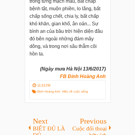
trong từng mạch máu, bất chấp
bệnh tật, muộn phiền, lo lắng, bất
chấp sống chết, chia ly, bất chấp
khó khăn, gian khổ, ân oán... Sự
bình an của bầu trời hiện diện đâu
đó bên ngoài những đám mây
dông, và trong nơi sâu thẳm cõi
hồn ta.
(Ngày mưa Hà Nội 13/6/2017)
FB Đinh Hoàng Anh
11:53 PM
Đinh Hoàng Anh
,
Hiểu về cuộc sống
Next
Previous
BIẾT ĐỦ LÀ
Cuộc đối thoại