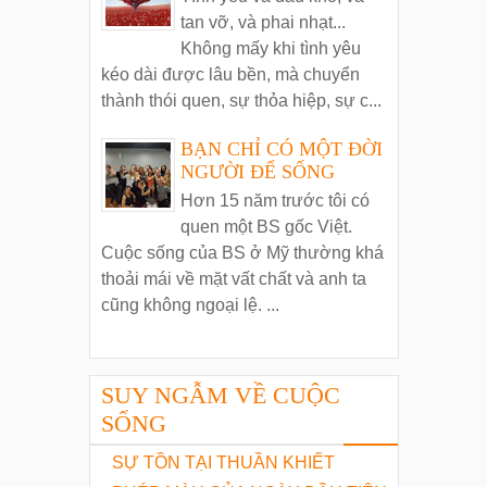
tan vỡ, và phai nhạt...
Không mấy khi tình yêu
kéo dài được lâu bền, mà chuyển
thành thói quen, sự thỏa hiệp, sự c...
BẠN CHỈ CÓ MỘT ĐỜI
NGƯỜI ĐỂ SỐNG
Hơn 15 năm trước tôi có
quen một BS gốc Việt.
Cuộc sống của BS ở Mỹ thường khá
thoải mái về mặt vất chất và anh ta
cũng không ngoại lệ. ...
SUY NGẪM VỀ CUỘC
SỐNG
SỰ TỒN TẠI THUẦN KHIẾT