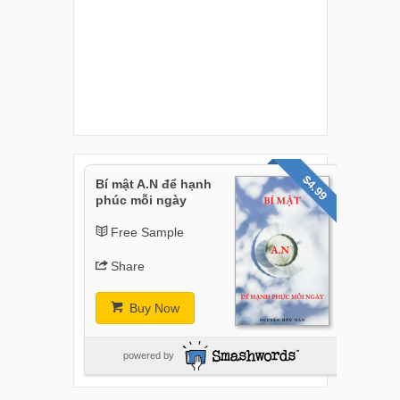
$4.99
Bí mật A.N để hạnh
phúc mỗi ngày
Free Sample
Share
Buy Now
powered by