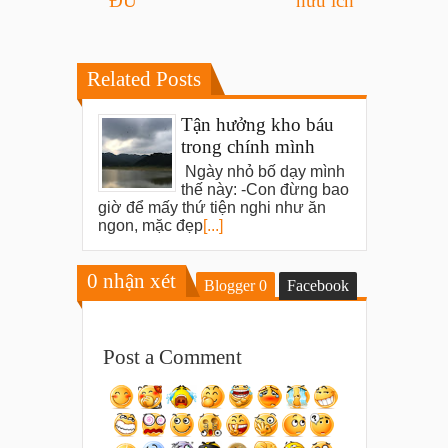
ĐỦ
hữu ích
Related Posts
Tận hưởng kho báu
trong chính mình
Ngày nhỏ bố dạy mình
thế này: -Con đừng bao
giờ để mấy thứ tiện nghi như ăn
ngon, mặc đẹp
[...]
0
nhận xét
Blogger
0
Facebook
Post a Comment