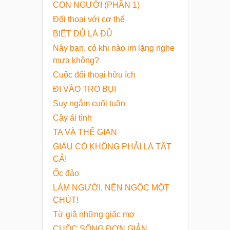
CON NGƯỜI (PHẦN 1)
Đối thoại với cơ thể
BIẾT ĐỦ LÀ ĐỦ
Này bạn, có khi nào im lặng nghe
mưa không?
Cuộc đối thoại hữu ích
ĐI VÀO TRO BỤI
Suy ngẫm cuối tuần
Cây ái tình
TA VÀ THẾ GIAN
GIÀU CÓ KHÔNG PHẢI LÀ TẤT
CẢ!
Ốc đảo
LÀM NGƯỜI, NÊN NGỐC MỘT
CHÚT!
Từ giã những giấc mơ
CUỘC SỐNG ĐƠN GIẢN